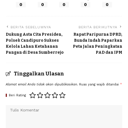
0
0
0
0
0
BERITA SEBELUMNYA
BERITA BERIKUTNYA
Dukung Asta Cita Presiden,
Rapat Paripurna DPRD,
Polsek Candipuro Sukses
Bunda Indah Paparkan
Kelola Lahan Ketahanan
Peta Jalan Peningkatan
Pangan di Desa Sumberrejo
PAD dan IPM
Tinggalkan Ulasan
Alamat email Anda tidak akan dipublikasikan.
Ruas yang wajib ditandai
*
Beri Rating