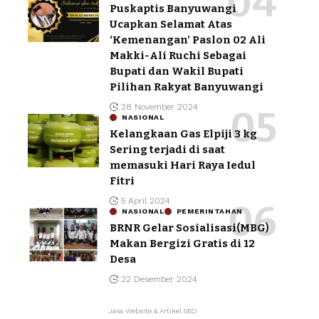
Puskaptis Banyuwangi
Ucapkan Selamat Atas
‘Kemenangan’ Paslon 02 Ali
Makki-Ali Ruchi Sebagai
Bupati dan Wakil Bupati
Pilihan Rakyat Banyuwangi
28 November 2024
NASIONAL
Kelangkaan Gas Elpiji 3 kg
Sering terjadi di saat
memasuki Hari Raya Iedul
Fitri
5 April 2024
NASIONAL
PEMERINTAHAN
BRNR Gelar Sosialisasi(MBG)
Makan Bergizi Gratis di 12
Desa
22 Desember 2024
Jasa Website & Artikel SEO