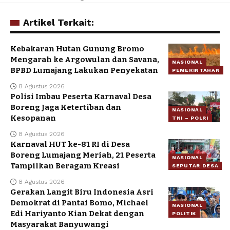
Artikel Terkait:
Kebakaran Hutan Gunung Bromo
Mengarah ke Argowulan dan Savana,
NASIONAL
BPBD Lumajang Lakukan Penyekatan
PEMERINTAHAN
8 Agustus 2026
Polisi Imbau Peserta Karnaval Desa
Boreng Jaga Ketertiban dan
NASIONAL
Kesopanan
TNI – POLRI
8 Agustus 2026
Karnaval HUT ke-81 RI di Desa
Boreng Lumajang Meriah, 21 Peserta
NASIONAL
Tampilkan Beragam Kreasi
SEPUTAR DESA
8 Agustus 2026
Gerakan Langit Biru Indonesia Asri
Demokrat di Pantai Bomo, Michael
NASIONAL
Edi Hariyanto Kian Dekat dengan
POLITIK
Masyarakat Banyuwangi