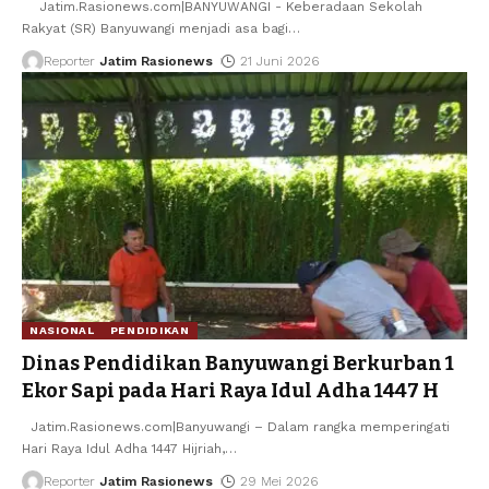
Jatim.Rasionews.com|BANYUWANGI - Keberadaan Sekolah
Rakyat (SR) Banyuwangi menjadi asa bagi
…
Reporter
Jatim Rasionews
21 Juni 2026
NASIONAL
PENDIDIKAN
Dinas Pendidikan Banyuwangi Berkurban 1
Ekor Sapi pada Hari Raya Idul Adha 1447 H
Jatim.Rasionews.com|Banyuwangi – Dalam rangka memperingati
Hari Raya Idul Adha 1447 Hijriah,
…
Reporter
Jatim Rasionews
29 Mei 2026