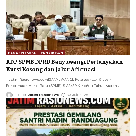
PEMERINTAHAN
PENDIDIKAN
RDP SPMB DPRD Banyuwangi Pertanyakan
Kursi Kosong dan Jalur Afirmasi
Jatim.Rasionews.com|BANYUWANGI, Pelaksanaan Sistem
Penerimaan Murid Baru (SPMB) SMA/SMK Negeri Tahun Ajaran
…
Reporter
Jatim Rasionews
30 Juli 2026