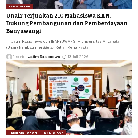
PENDIDIKAN
Unair Terjunkan 210 Mahasiswa KKN,
Dukung Pembangunan dan Pemberdayaan
Banyuwangi
Jatim.Rasionews.com|BANYUWANGI – Universitas Airlangga
(Unair) kembali menggelar Kuliah Kerja Nyata
…
Reporter
Jatim Rasionews
13 Juli 2026
PEMERINTAHAN
PENDIDIKAN