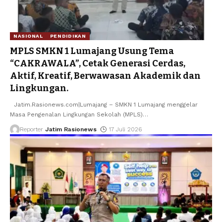
NASIONAL
PENDIDIKAN
MPLS SMKN 1 Lumajang Usung Tema
“CAKRAWALA”, Cetak Generasi Cerdas,
Aktif, Kreatif, Berwawasan Akademik dan
Lingkungan.
Jatim.Rasionews.com|Lumajang – SMKN 1 Lumajang menggelar
Masa Pengenalan Lingkungan Sekolah (MPLS)
…
Reporter
Jatim Rasionews
17 Juli 2026