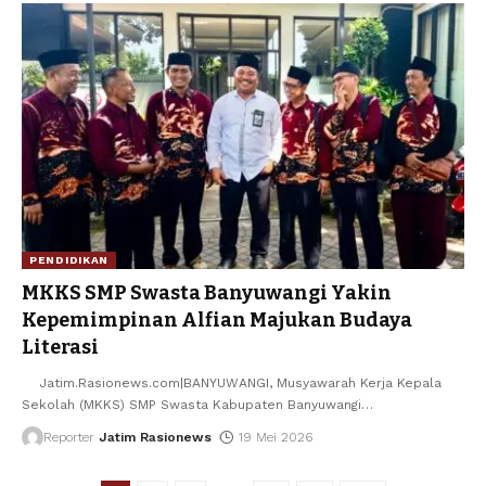
PENDIDIKAN
MKKS SMP Swasta Banyuwangi Yakin
Kepemimpinan Alfian Majukan Budaya
Literasi
Jatim.Rasionews.com|BANYUWANGI, Musyawarah Kerja Kepala
Sekolah (MKKS) SMP Swasta Kabupaten Banyuwangi
…
Reporter
Jatim Rasionews
19 Mei 2026