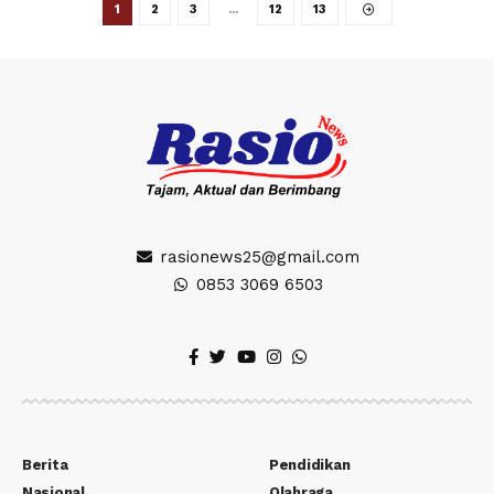
1
2
3
…
12
13
rasionews25@gmail.com
0853 3069 6503
Berita
Pendidikan
Nasional
Olahraga