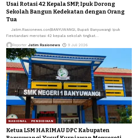
Usai Rotasi 42 Kepala SMP, Ipuk Dorong
Sekolah Bangun Kedekatan dengan Orang
Tua
Jatim.Rasionews.con|BANYUWANGI, Bupati Banyuwangi Ipuk
Fiestiandani merotasi 42 kepala sekolah tingkat
…
Reporter
Jatim Rasionews
9 Juli 2026
NASIONAL
PENDIDIKAN
Ketua LSM HARIMAU DPC Kabupaten
Banyuwangi Yusuf Kurniawan Menyoroti