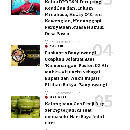
Ketua DPD LSM Teropong
Keadilan dan Hukum
Minahasa, Hezky O’Brien
Kawengian, Menanggapi
Pernyataan Kuasa Hukum
Desa Passo
28 Desember 2024
POLITIK
Puskaptis Banyuwangi
Ucapkan Selamat Atas
‘Kemenangan’ Paslon 02 Ali
Makki-Ali Ruchi Sebagai
Bupati dan Wakil Bupati
Pilihan Rakyat Banyuwangi
28 November 2024
NASIONAL
Kelangkaan Gas Elpiji 3 kg
Sering terjadi di saat
memasuki Hari Raya Iedul
Fitri