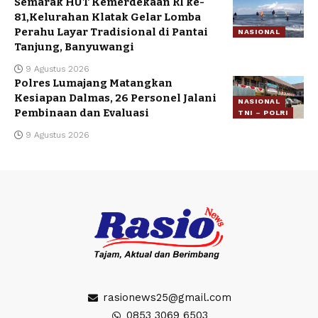
Semarak HUT Kemerdekaan RI ke-
81,Kelurahan Klatak Gelar Lomba
Perahu Layar Tradisional di Pantai
NASIONAL
Tanjung, Banyuwangi
9 Agustus 2026
Polres Lumajang Matangkan
Kesiapan Dalmas, 26 Personel Jalani
NASIONAL
Pembinaan dan Evaluasi
TNI – POLRI
9 Agustus 2026
rasionews25@gmail.com
0853 3069 6503