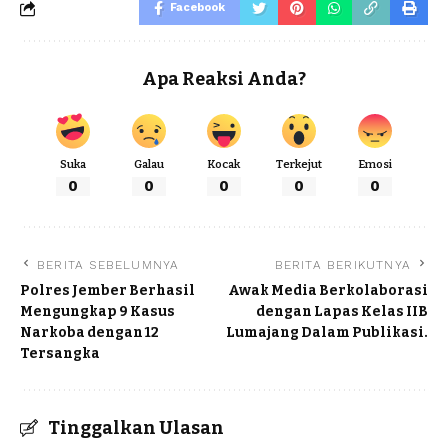
Facebook
Apa Reaksi Anda?
Suka
Galau
Kocak
Terkejut
Emosi
0
0
0
0
0
BERITA SEBELUMNYA
BERITA BERIKUTNYA
Polres Jember Berhasil
Awak Media Berkolaborasi
Mengungkap 9 Kasus
dengan Lapas Kelas IIB
Narkoba dengan 12
Lumajang Dalam Publikasi.
Tersangka
Tinggalkan Ulasan