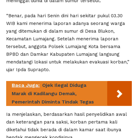
meninggal dunia di dalam sumur tersebut.
“Benar, pada hari Senin dini hari sekitar pukul 03.30
WIB kami menerima laporan adanya seorang warga
yang ditemukan di dalam sumur di Desa Blukon,
Kecamatan Lumajang. Setelah menerima laporan
tersebut, anggota Polsek Lumajang Kota bersama
BPBD dan Damkar Kabupaten Lumajang langsung
mendatangi lokasi untuk melakukan evakuasi korban,”
ujar Ipda Suprapto.
Baca Juga:
Ojek Ilegal Diduga
Marak di Kadilangu Demak,
Pemerintah Diminta Tindak Tegas
Ia menjelaskan, berdasarkan hasil penyelidikan awal
dan keterangan para saksi, korban pertama kali
diketahui tidak berada di dalam kamar saat ibunya
hendak mengecek kondisinya.