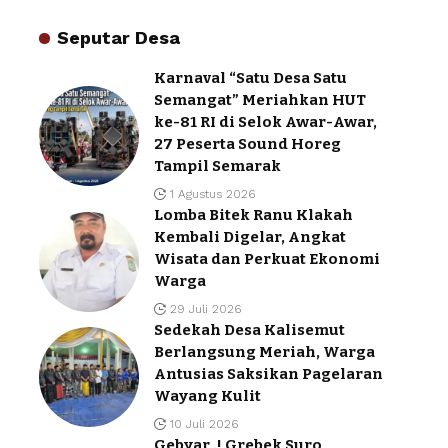
Seputar Desa
Karnaval “Satu Desa Satu
Semangat” Meriahkan HUT
ke-81 RI di Selok Awar-Awar,
27 Peserta Sound Horeg
Tampil Semarak
1 Agustus 2026
Lomba Bitek Ranu Klakah
Kembali Digelar, Angkat
Wisata dan Perkuat Ekonomi
Warga
29 Juli 2026
Sedekah Desa Kalisemut
Berlangsung Meriah, Warga
Antusias Saksikan Pagelaran
Wayang Kulit
10 Juli 2026
Gebyar..! Grebek Suro