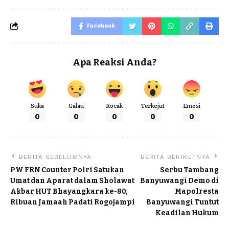
Facebook
Apa Reaksi Anda?
Suka
Galau
Kocak
Terkejut
Emosi
0
0
0
0
0
BERITA SEBELUMNYA
BERITA BERIKUTNYA
PW FRN Counter Polri Satukan
Serbu Tambang
Umat dan Aparat dalam Sholawat
Banyuwangi Demo di
Akbar HUT Bhayangkara ke-80,
Mapolresta
Ribuan Jamaah Padati Rogojampi
Banyuwangi Tuntut
Keadilan Hukum