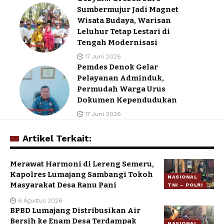
Sumbermujur Jadi Magnet
Wisata Budaya, Warisan
Leluhur Tetap Lestari di
Tengah Modernisasi
17 Juni 2026
Pemdes Denok Gelar
Pelayanan Adminduk,
Permudah Warga Urus
Dokumen Kependudukan
17 Juni 2026
Artikel Terkait:
Merawat Harmoni di Lereng Semeru,
Kapolres Lumajang Sambangi Tokoh
NASIONAL
Masyarakat Desa Ranu Pani
TNI – POLRI
6 Agustus 2026
BPBD Lumajang Distribusikan Air
Bersih ke Enam Desa Terdampak
NASIONAL