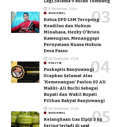
Lagi,Selama 9 Bulan Tumbang
11 November 2024
NASIONAL
Ketua DPD LSM Teropong
Keadilan dan Hukum
Minahasa, Hezky O’Brien
Kawengian, Menanggapi
Pernyataan Kuasa Hukum
Desa Passo
28 Desember 2024
POLITIK
Puskaptis Banyuwangi
Ucapkan Selamat Atas
‘Kemenangan’ Paslon 02 Ali
Makki-Ali Ruchi Sebagai
Bupati dan Wakil Bupati
Pilihan Rakyat Banyuwangi
28 November 2024
NASIONAL
Kelangkaan Gas Elpiji 3 kg
Sering terjadi di saat