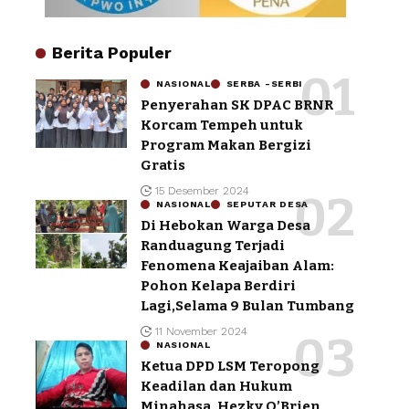
Berita Populer
NASIONAL
SERBA -SERBI
Penyerahan SK DPAC BRNR
Korcam Tempeh untuk
Program Makan Bergizi
Gratis
15 Desember 2024
NASIONAL
SEPUTAR DESA
Di Hebokan Warga Desa
Randuagung Terjadi
Fenomena Keajaiban Alam:
Pohon Kelapa Berdiri
Lagi,Selama 9 Bulan Tumbang
11 November 2024
NASIONAL
Ketua DPD LSM Teropong
Keadilan dan Hukum
Minahasa, Hezky O’Brien