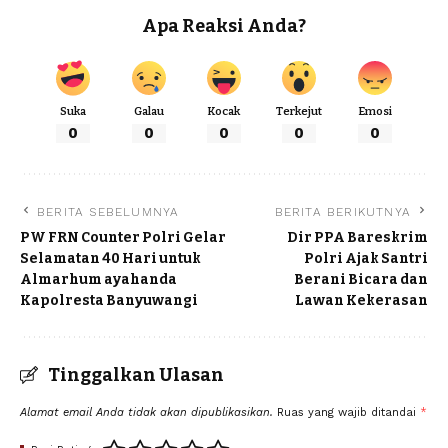
Apa Reaksi Anda?
Suka
Galau
Kocak
Terkejut
Emosi
0
0
0
0
0
BERITA SEBELUMNYA
BERITA BERIKUTNYA
PW FRN Counter Polri Gelar
Dir PPA Bareskrim
Selamatan 40 Hari untuk
Polri Ajak Santri
Almarhum ayahanda
Berani Bicara dan
Kapolresta Banyuwangi
Lawan Kekerasan
Tinggalkan Ulasan
Alamat email Anda tidak akan dipublikasikan.
Ruas yang wajib ditandai
*