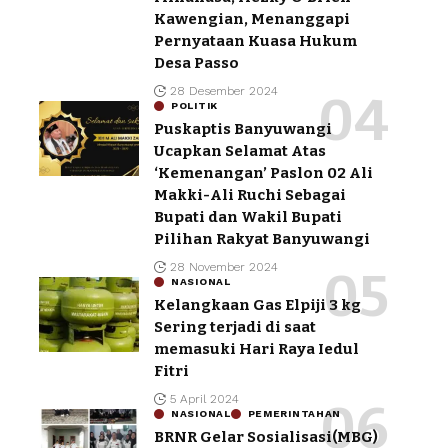
Kawengian, Menanggapi
Pernyataan Kuasa Hukum
Desa Passo
28 Desember 2024
POLITIK
Puskaptis Banyuwangi
Ucapkan Selamat Atas
‘Kemenangan’ Paslon 02 Ali
Makki-Ali Ruchi Sebagai
Bupati dan Wakil Bupati
Pilihan Rakyat Banyuwangi
28 November 2024
NASIONAL
Kelangkaan Gas Elpiji 3 kg
Sering terjadi di saat
memasuki Hari Raya Iedul
Fitri
5 April 2024
NASIONAL
PEMERINTAHAN
BRNR Gelar Sosialisasi(MBG)