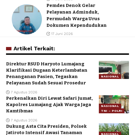
Pemdes Denok Gelar
Pelayanan Adminduk,
Permudah Warga Urus
Dokumen Kependudukan
17 Juni 2026
Artikel Terkait:
Direktur RSUD Haryoto Lumajang
Klarifikasi Dugaan Keterlambatan
Penanganan Pasien, Tegaskan
NASIONAL
Pelayanan Sudah Sesuai Prosedur
7 Agustus 2026
Perkenalkan Diri Lewat Safari Jumat,
Kapolres Lumajang Ajak Warga Jaga
NASIONAL
Kamtibmas
TNI – POLRI
7 Agustus 2026
Dukung Asta Cita Presiden, Polsek
Jatiroto Intensif Awasi Tanaman
NASIONAL