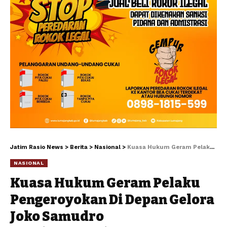
Jatim Rasio News
>
Berita
>
Nasional
>
Kuasa Hukum Geram Pelaku Pengeroyokan Di Depan Gelora Joko Samudro Gresik.Menghibau Polres Gresik Cepat Tangkap Pelaku
NASIONAL
Kuasa Hukum Geram Pelaku
Pengeroyokan Di Depan Gelora
Joko Samudro