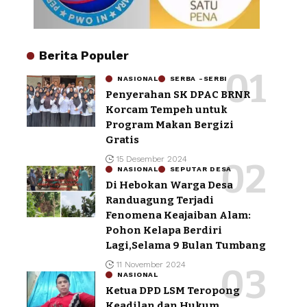
Berita Populer
NASIONAL
SERBA -SERBI
Penyerahan SK DPAC BRNR
Korcam Tempeh untuk
Program Makan Bergizi
Gratis
15 Desember 2024
NASIONAL
SEPUTAR DESA
Di Hebokan Warga Desa
Randuagung Terjadi
Fenomena Keajaiban Alam:
Pohon Kelapa Berdiri
Lagi,Selama 9 Bulan Tumbang
11 November 2024
NASIONAL
Ketua DPD LSM Teropong
Keadilan dan Hukum