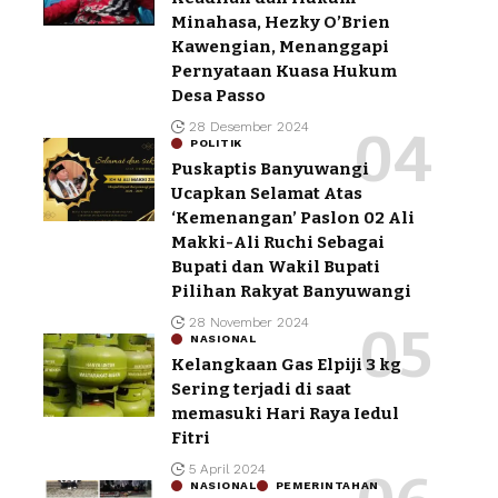
Minahasa, Hezky O’Brien
Kawengian, Menanggapi
Pernyataan Kuasa Hukum
Desa Passo
28 Desember 2024
POLITIK
Puskaptis Banyuwangi
Ucapkan Selamat Atas
‘Kemenangan’ Paslon 02 Ali
Makki-Ali Ruchi Sebagai
Bupati dan Wakil Bupati
Pilihan Rakyat Banyuwangi
28 November 2024
NASIONAL
Kelangkaan Gas Elpiji 3 kg
Sering terjadi di saat
memasuki Hari Raya Iedul
Fitri
5 April 2024
NASIONAL
PEMERINTAHAN