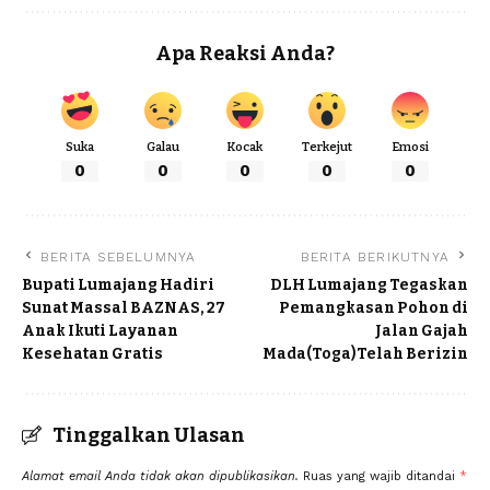
Apa Reaksi Anda?
Suka
Galau
Kocak
Terkejut
Emosi
0
0
0
0
0
BERITA SEBELUMNYA
BERITA BERIKUTNYA
Bupati Lumajang Hadiri
DLH Lumajang Tegaskan
Sunat Massal BAZNAS, 27
Pemangkasan Pohon di
Anak Ikuti Layanan
Jalan Gajah
Kesehatan Gratis
Mada(Toga)Telah Berizin
Tinggalkan Ulasan
Alamat email Anda tidak akan dipublikasikan.
Ruas yang wajib ditandai
*