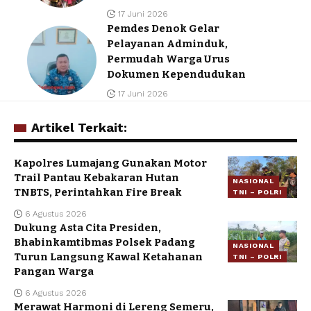
17 Juni 2026
Pemdes Denok Gelar
Pelayanan Adminduk,
Permudah Warga Urus
Dokumen Kependudukan
17 Juni 2026
Artikel Terkait:
Kapolres Lumajang Gunakan Motor
Trail Pantau Kebakaran Hutan
NASIONAL
TNBTS, Perintahkan Fire Break
TNI – POLRI
6 Agustus 2026
Dukung Asta Cita Presiden,
Bhabinkamtibmas Polsek Padang
NASIONAL
Turun Langsung Kawal Ketahanan
TNI – POLRI
Pangan Warga
6 Agustus 2026
Merawat Harmoni di Lereng Semeru,