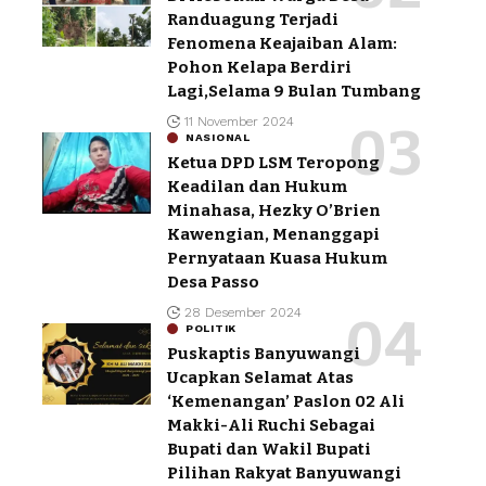
Randuagung Terjadi
Fenomena Keajaiban Alam:
Pohon Kelapa Berdiri
Lagi,Selama 9 Bulan Tumbang
11 November 2024
NASIONAL
Ketua DPD LSM Teropong
Keadilan dan Hukum
Minahasa, Hezky O’Brien
Kawengian, Menanggapi
Pernyataan Kuasa Hukum
Desa Passo
28 Desember 2024
POLITIK
Puskaptis Banyuwangi
Ucapkan Selamat Atas
‘Kemenangan’ Paslon 02 Ali
Makki-Ali Ruchi Sebagai
Bupati dan Wakil Bupati
Pilihan Rakyat Banyuwangi