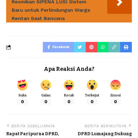
Resmikan SIPENA LUSI Sistem
Baru untuk Perlindungan Warga
Rentan Saat Bencana
Facebook
Apa Reaksi Anda?
Suka
Galau
Kocak
Terkejut
Emosi
0
0
0
0
0
BERITA SEBELUMNYA
BERITA BERIKUTNYA
Rapat Paripurna DPRD,
DPRD Lumajang Dukung