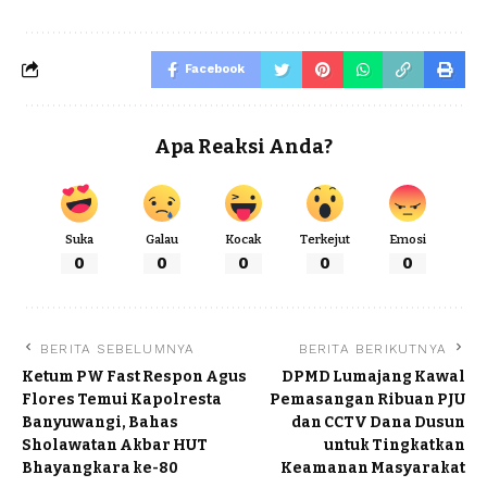
Facebook
Apa Reaksi Anda?
Suka
Galau
Kocak
Terkejut
Emosi
0
0
0
0
0
BERITA SEBELUMNYA
BERITA BERIKUTNYA
Ketum PW Fast Respon Agus
DPMD Lumajang Kawal
Flores Temui Kapolresta
Pemasangan Ribuan PJU
Banyuwangi, Bahas
dan CCTV Dana Dusun
Sholawatan Akbar HUT
untuk Tingkatkan
Bhayangkara ke-80
Keamanan Masyarakat