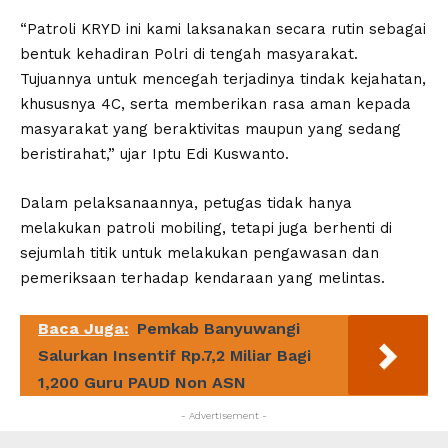
“Patroli KRYD ini kami laksanakan secara rutin sebagai
bentuk kehadiran Polri di tengah masyarakat.
Tujuannya untuk mencegah terjadinya tindak kejahatan,
khususnya 4C, serta memberikan rasa aman kepada
masyarakat yang beraktivitas maupun yang sedang
beristirahat,” ujar Iptu Edi Kuswanto.
Dalam pelaksanaannya, petugas tidak hanya
melakukan patroli mobiling, tetapi juga berhenti di
sejumlah titik untuk melakukan pengawasan dan
pemeriksaan terhadap kendaraan yang melintas.
Baca Juga:
Pemkab Banyuwangi
Salurkan Insentif Rp.7,2 Miliar Bagi
1,200 Guru PAUD Non ASN
- Advertisement -