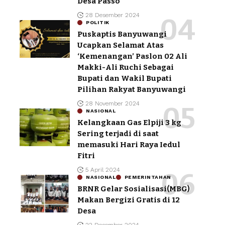
Desa Passo
28 Desember 2024
POLITIK
Puskaptis Banyuwangi
Ucapkan Selamat Atas
‘Kemenangan’ Paslon 02 Ali
Makki-Ali Ruchi Sebagai
Bupati dan Wakil Bupati
Pilihan Rakyat Banyuwangi
28 November 2024
NASIONAL
Kelangkaan Gas Elpiji 3 kg
Sering terjadi di saat
memasuki Hari Raya Iedul
Fitri
5 April 2024
NASIONAL
PEMERINTAHAN
BRNR Gelar Sosialisasi(MBG)
Makan Bergizi Gratis di 12
Desa