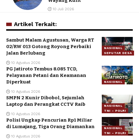
Wayang Kulit
10 Juli 2026
Artikel Terkait:
Sambut Malam Agustusan, Warga RT
02/RW 013 Gotong Royong Perbaiki
NASIONAL
Jalan Berlubang
SEPUTAR DESA
10 Agustus 2026
PG Jatiroto Tembus 8.085 TCD,
Pelayanan Petani dan Keamanan
Diperkuat
NASIONAL
10 Agustus 2026
SMPN 2 Kunir Dibobol, Sejumlah
Laptop dan Perangkat CCTV Raib
NASIONAL
TNI – POLRI
10 Agustus 2026
Polisi Ungkap Pencurian Rp1 Miliar
di Lumajang, Tiga Orang Diamankan
NASIONAL
TNI – POLRI
10 Agustus 2026