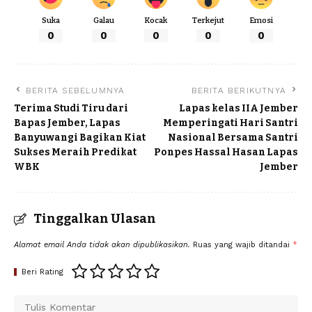
Suka
Galau
Kocak
Terkejut
Emosi
0
0
0
0
0
BERITA SEBELUMNYA
BERITA BERIKUTNYA
Terima Studi Tiru dari
Lapas kelas IIA Jember
Bapas Jember, Lapas
Memperingati Hari Santri
Banyuwangi Bagikan Kiat
Nasional Bersama Santri
Sukses Meraih Predikat
Ponpes Hassal Hasan Lapas
WBK
Jember
Tinggalkan Ulasan
Alamat email Anda tidak akan dipublikasikan.
Ruas yang wajib ditandai
*
Beri Rating