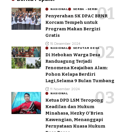
NASIONAL
SERBA -SERBI
Penyerahan SK DPAC BRNR
Korcam Tempeh untuk
Program Makan Bergizi
Gratis
15 Desember 2024
NASIONAL
SEPUTAR DESA
Di Hebokan Warga Desa
Randuagung Terjadi
Fenomena Keajaiban Alam:
Pohon Kelapa Berdiri
Lagi,Selama 9 Bulan Tumbang
11 November 2024
NASIONAL
Ketua DPD LSM Teropong
Keadilan dan Hukum
Minahasa, Hezky O’Brien
Kawengian, Menanggapi
Pernyataan Kuasa Hukum