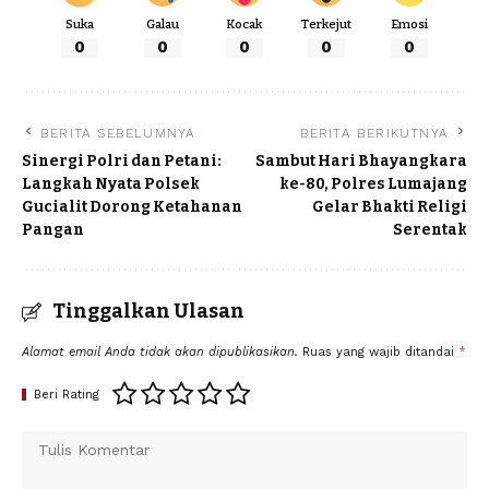
Suka
Galau
Kocak
Terkejut
Emosi
0
0
0
0
0
BERITA SEBELUMNYA
BERITA BERIKUTNYA
Sinergi Polri dan Petani:
Sambut Hari Bhayangkara
Langkah Nyata Polsek
ke-80, Polres Lumajang
Gucialit Dorong Ketahanan
Gelar Bhakti Religi
Pangan
Serentak
Tinggalkan Ulasan
Alamat email Anda tidak akan dipublikasikan.
Ruas yang wajib ditandai
*
Beri Rating