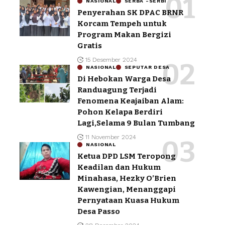
NASIONAL
SERBA -SERBI
Penyerahan SK DPAC BRNR
Korcam Tempeh untuk
Program Makan Bergizi
Gratis
15 Desember 2024
NASIONAL
SEPUTAR DESA
Di Hebokan Warga Desa
Randuagung Terjadi
Fenomena Keajaiban Alam:
Pohon Kelapa Berdiri
Lagi,Selama 9 Bulan Tumbang
11 November 2024
NASIONAL
Ketua DPD LSM Teropong
Keadilan dan Hukum
Minahasa, Hezky O’Brien
Kawengian, Menanggapi
Pernyataan Kuasa Hukum
Desa Passo