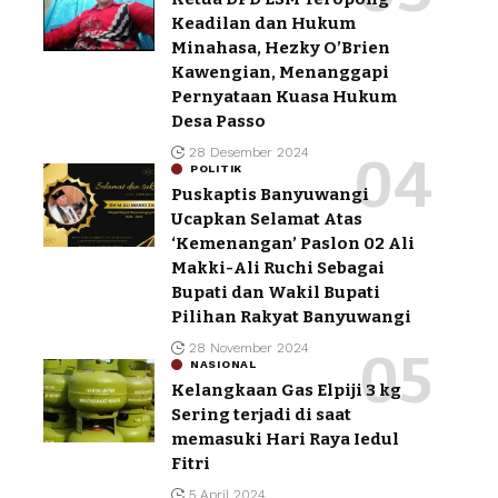
Keadilan dan Hukum
Minahasa, Hezky O’Brien
Kawengian, Menanggapi
Pernyataan Kuasa Hukum
Desa Passo
28 Desember 2024
POLITIK
Puskaptis Banyuwangi
Ucapkan Selamat Atas
‘Kemenangan’ Paslon 02 Ali
Makki-Ali Ruchi Sebagai
Bupati dan Wakil Bupati
Pilihan Rakyat Banyuwangi
28 November 2024
NASIONAL
Kelangkaan Gas Elpiji 3 kg
Sering terjadi di saat
memasuki Hari Raya Iedul
Fitri
5 April 2024