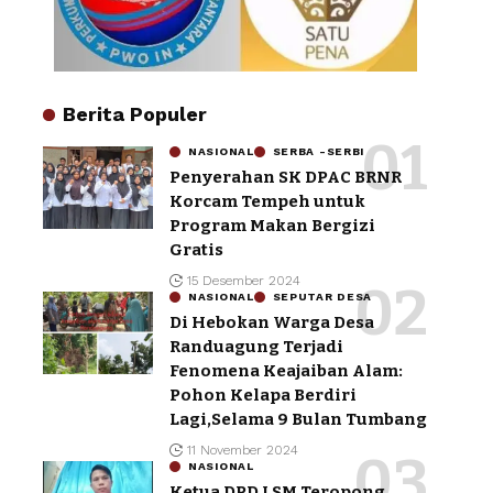
Berita Populer
NASIONAL
SERBA -SERBI
Penyerahan SK DPAC BRNR
Korcam Tempeh untuk
Program Makan Bergizi
Gratis
15 Desember 2024
NASIONAL
SEPUTAR DESA
Di Hebokan Warga Desa
Randuagung Terjadi
Fenomena Keajaiban Alam:
Pohon Kelapa Berdiri
Lagi,Selama 9 Bulan Tumbang
11 November 2024
NASIONAL
Ketua DPD LSM Teropong