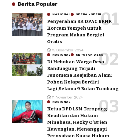
Berita Populer
NASIONAL
SERBA -SERBI
Penyerahan SK DPAC BRNR
Korcam Tempeh untuk
Program Makan Bergizi
Gratis
15 Desember 2024
NASIONAL
SEPUTAR DESA
Di Hebokan Warga Desa
Randuagung Terjadi
Fenomena Keajaiban Alam:
Pohon Kelapa Berdiri
Lagi,Selama 9 Bulan Tumbang
11 November 2024
NASIONAL
Ketua DPD LSM Teropong
Keadilan dan Hukum
Minahasa, Hezky O’Brien
Kawengian, Menanggapi
Pernyataan Kuasa Hukum