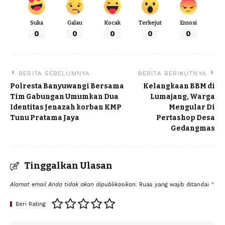
Suka
Galau
Kocak
Terkejut
Emosi
0
0
0
0
0
BERITA SEBELUMNYA
BERITA BERIKUTNYA
Polresta Banyuwangi Bersama
Kelangkaan BBM di
Tim Gabungan Umumkan Dua
Lumajang, Warga
Identitas Jenazah korban KMP
Mengular Di
Tunu Pratama Jaya
Pertashop Desa
Gedangmas
Tinggalkan Ulasan
Alamat email Anda tidak akan dipublikasikan.
Ruas yang wajib ditandai
*
Beri Rating