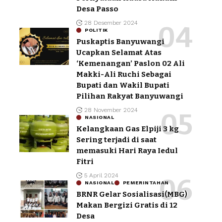
Desa Passo
28 Desember 2024
POLITIK
Puskaptis Banyuwangi
Ucapkan Selamat Atas
‘Kemenangan’ Paslon 02 Ali
Makki-Ali Ruchi Sebagai
Bupati dan Wakil Bupati
Pilihan Rakyat Banyuwangi
28 November 2024
NASIONAL
Kelangkaan Gas Elpiji 3 kg
Sering terjadi di saat
memasuki Hari Raya Iedul
Fitri
5 April 2024
NASIONAL
PEMERINTAHAN
BRNR Gelar Sosialisasi(MBG)
Makan Bergizi Gratis di 12
Desa