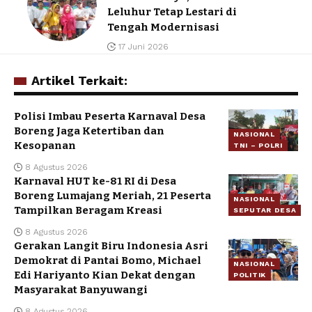
Leluhur Tetap Lestari di
Tengah Modernisasi
17 Juni 2026
Artikel Terkait:
Polisi Imbau Peserta Karnaval Desa
Boreng Jaga Ketertiban dan
NASIONAL
Kesopanan
TNI – POLRI
8 Agustus 2026
Karnaval HUT ke-81 RI di Desa
Boreng Lumajang Meriah, 21 Peserta
NASIONAL
Tampilkan Beragam Kreasi
SEPUTAR DESA
8 Agustus 2026
Gerakan Langit Biru Indonesia Asri
Demokrat di Pantai Bomo, Michael
NASIONAL
Edi Hariyanto Kian Dekat dengan
POLITIK
Masyarakat Banyuwangi
8 Agustus 2026