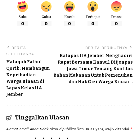
Suka
Galau
Kocak
Terkejut
Emosi
0
0
0
0
0
BERITA
BERITA BERIKUTNYA
SEBELUMNYA
Kalapas IIA Jember Menghadiri
Halaqah Fathul
Rapat Bersama Kanwil Ditjenpas
Qorib: Membangun
Jawa Timur Tentang Kualitas
Kepribadian
Bahan Makanan Untuk Pemenuhan
Warga Binaan di
dan Hak Gizi Warga Binaan .
Lapas Kelas IIA
Jember
Tinggalkan Ulasan
Alamat email Anda tidak akan dipublikasikan.
Ruas yang wajib ditandai
*