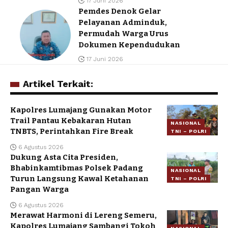
17 Juni 2026
Pemdes Denok Gelar
Pelayanan Adminduk,
Permudah Warga Urus
Dokumen Kependudukan
17 Juni 2026
Artikel Terkait:
Kapolres Lumajang Gunakan Motor
Trail Pantau Kebakaran Hutan
NASIONAL
TNBTS, Perintahkan Fire Break
TNI – POLRI
6 Agustus 2026
Dukung Asta Cita Presiden,
Bhabinkamtibmas Polsek Padang
NASIONAL
Turun Langsung Kawal Ketahanan
TNI – POLRI
Pangan Warga
6 Agustus 2026
Merawat Harmoni di Lereng Semeru,
Kapolres Lumajang Sambangi Tokoh