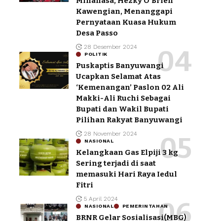
Minahasa, Hezky O’Brien
Kawengian, Menanggapi
Pernyataan Kuasa Hukum
Desa Passo
28 Desember 2024
POLITIK
Puskaptis Banyuwangi
Ucapkan Selamat Atas
‘Kemenangan’ Paslon 02 Ali
Makki-Ali Ruchi Sebagai
Bupati dan Wakil Bupati
Pilihan Rakyat Banyuwangi
28 November 2024
NASIONAL
Kelangkaan Gas Elpiji 3 kg
Sering terjadi di saat
memasuki Hari Raya Iedul
Fitri
5 April 2024
NASIONAL
PEMERINTAHAN
BRNR Gelar Sosialisasi(MBG)