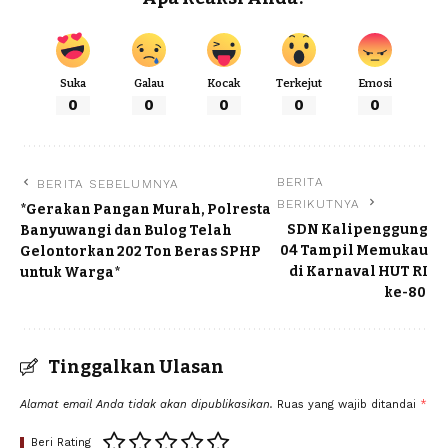
Suka
Galau
Kocak
Terkejut
Emosi
0
0
0
0
0
BERITA
BERITA SEBELUMNYA
BERIKUTNYA
*Gerakan Pangan Murah, Polresta
SDN Kalipenggung
Banyuwangi dan Bulog Telah
04 Tampil Memukau
Gelontorkan 202 Ton Beras SPHP
di Karnaval HUT RI
untuk Warga*
ke-80
Tinggalkan Ulasan
Alamat email Anda tidak akan dipublikasikan.
Ruas yang wajib ditandai
*
Beri Rating