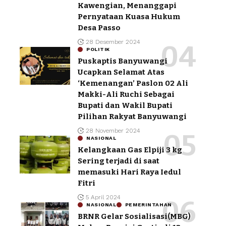
Kawengian, Menanggapi
Pernyataan Kuasa Hukum
Desa Passo
28 Desember 2024
POLITIK
Puskaptis Banyuwangi
Ucapkan Selamat Atas
‘Kemenangan’ Paslon 02 Ali
Makki-Ali Ruchi Sebagai
Bupati dan Wakil Bupati
Pilihan Rakyat Banyuwangi
28 November 2024
NASIONAL
Kelangkaan Gas Elpiji 3 kg
Sering terjadi di saat
memasuki Hari Raya Iedul
Fitri
5 April 2024
NASIONAL
PEMERINTAHAN
BRNR Gelar Sosialisasi(MBG)