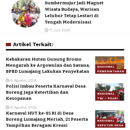
Sumbermujur Jadi Magnet
Wisata Budaya, Warisan
Leluhur Tetap Lestari di
Tengah Modernisasi
17 Juni 2026
Artikel Terkait:
Kebakaran Hutan Gunung Bromo
Mengarah ke Argowulan dan Savana,
NASIONAL
BPBD Lumajang Lakukan Penyekatan
PEMERINTAHAN
8 Agustus 2026
Polisi Imbau Peserta Karnaval Desa
Boreng Jaga Ketertiban dan
NASIONAL
Kesopanan
TNI – POLRI
8 Agustus 2026
Karnaval HUT ke-81 RI di Desa
Boreng Lumajang Meriah, 21 Peserta
NASIONAL
Tampilkan Beragam Kreasi
SEPUTAR DESA