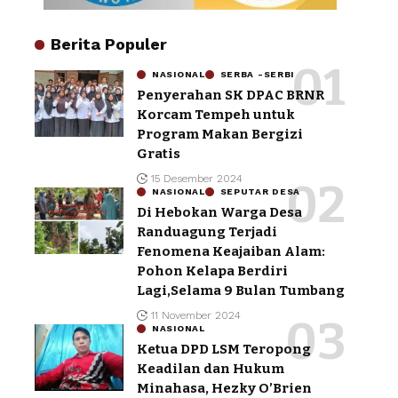
Berita Populer
NASIONAL
SERBA -SERBI
Penyerahan SK DPAC BRNR
Korcam Tempeh untuk
Program Makan Bergizi
Gratis
15 Desember 2024
NASIONAL
SEPUTAR DESA
Di Hebokan Warga Desa
Randuagung Terjadi
Fenomena Keajaiban Alam:
Pohon Kelapa Berdiri
Lagi,Selama 9 Bulan Tumbang
11 November 2024
NASIONAL
Ketua DPD LSM Teropong
Keadilan dan Hukum
Minahasa, Hezky O’Brien