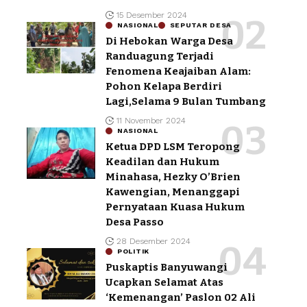
15 Desember 2024
NASIONAL
SEPUTAR DESA
Di Hebokan Warga Desa
Randuagung Terjadi
Fenomena Keajaiban Alam:
Pohon Kelapa Berdiri
Lagi,Selama 9 Bulan Tumbang
11 November 2024
NASIONAL
Ketua DPD LSM Teropong
Keadilan dan Hukum
Minahasa, Hezky O’Brien
Kawengian, Menanggapi
Pernyataan Kuasa Hukum
Desa Passo
28 Desember 2024
POLITIK
Puskaptis Banyuwangi
Ucapkan Selamat Atas
‘Kemenangan’ Paslon 02 Ali