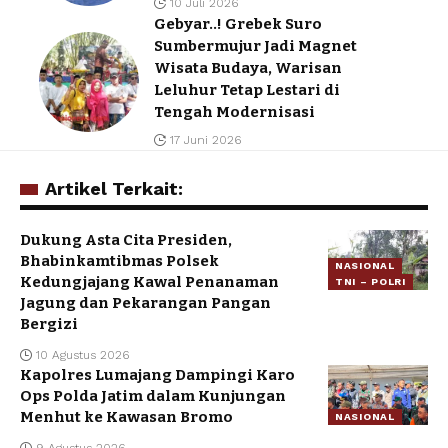
10 Juli 2026
Gebyar..! Grebek Suro
Sumbermujur Jadi Magnet
Wisata Budaya, Warisan
Leluhur Tetap Lestari di
Tengah Modernisasi
17 Juni 2026
Artikel Terkait:
Dukung Asta Cita Presiden,
Bhabinkamtibmas Polsek
NASIONAL
Kedungjajang Kawal Penanaman
TNI – POLRI
Jagung dan Pekarangan Pangan
Bergizi
10 Agustus 2026
Kapolres Lumajang Dampingi Karo
Ops Polda Jatim dalam Kunjungan
Menhut ke Kawasan Bromo
NASIONAL