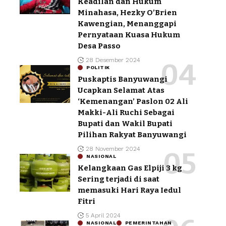
Keadilan dan Hukum
Minahasa, Hezky O’Brien
Kawengian, Menanggapi
Pernyataan Kuasa Hukum
Desa Passo
28 Desember 2024
POLITIK
Puskaptis Banyuwangi
Ucapkan Selamat Atas
‘Kemenangan’ Paslon 02 Ali
Makki-Ali Ruchi Sebagai
Bupati dan Wakil Bupati
Pilihan Rakyat Banyuwangi
28 November 2024
NASIONAL
Kelangkaan Gas Elpiji 3 kg
Sering terjadi di saat
memasuki Hari Raya Iedul
Fitri
5 April 2024
NASIONAL
PEMERINTAHAN