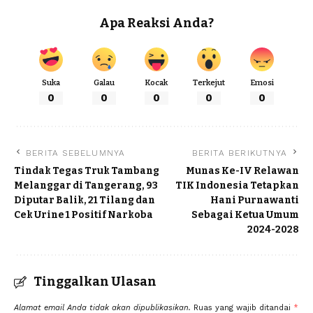
Apa Reaksi Anda?
Suka
Galau
Kocak
Terkejut
Emosi
0
0
0
0
0
BERITA SEBELUMNYA
BERITA BERIKUTNYA
Tindak Tegas Truk Tambang
Munas Ke-IV Relawan
Melanggar di Tangerang, 93
TIK Indonesia Tetapkan
Diputar Balik, 21 Tilang dan
Hani Purnawanti
Cek Urine 1 Positif Narkoba
Sebagai Ketua Umum
2024-2028
Tinggalkan Ulasan
Alamat email Anda tidak akan dipublikasikan.
Ruas yang wajib ditandai
*