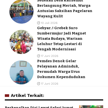
Sedekah Desa Kalisemut
Berlangsung Meriah, Warga
Antusias Saksikan Pagelaran
Wayang Kulit
10 Juli 2026
Gebyar..! Grebek Suro
Sumbermujur Jadi Magnet
Wisata Budaya, Warisan
Leluhur Tetap Lestari di
Tengah Modernisasi
17 Juni 2026
Pemdes Denok Gelar
Pelayanan Adminduk,
Permudah Warga Urus
Dokumen Kependudukan
17 Juni 2026
Artikel Terkait:
Perkenalkan Diri Lewat Safari Jumat,