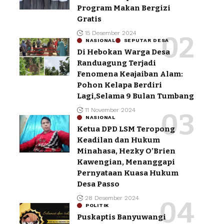
Program Makan Bergizi
Gratis
15 Desember 2024
NASIONAL
SEPUTAR DESA
Di Hebokan Warga Desa
Randuagung Terjadi
Fenomena Keajaiban Alam:
Pohon Kelapa Berdiri
Lagi,Selama 9 Bulan Tumbang
11 November 2024
NASIONAL
Ketua DPD LSM Teropong
Keadilan dan Hukum
Minahasa, Hezky O’Brien
Kawengian, Menanggapi
Pernyataan Kuasa Hukum
Desa Passo
28 Desember 2024
POLITIK
Puskaptis Banyuwangi