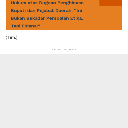
Hukum atas Dugaan Penghinaan
Bupati dan Pejabat Daerah: “Ini
Bukan Sekadar Persoalan Etika,
Tapi Pidana!”
(Tim.)
- Advertisement -