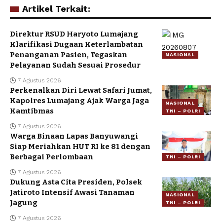
Artikel Terkait:
Direktur RSUD Haryoto Lumajang
Klarifikasi Dugaan Keterlambatan
Penanganan Pasien, Tegaskan
NASIONAL
Pelayanan Sudah Sesuai Prosedur
7 Agustus 2026
Perkenalkan Diri Lewat Safari Jumat,
Kapolres Lumajang Ajak Warga Jaga
NASIONAL
Kamtibmas
TNI – POLRI
7 Agustus 2026
Warga Binaan Lapas Banyuwangi
Siap Meriahkan HUT RI ke 81 dengan
Berbagai Perlombaan
TNI – POLRI
7 Agustus 2026
Dukung Asta Cita Presiden, Polsek
Jatiroto Intensif Awasi Tanaman
NASIONAL
Jagung
TNI – POLRI
7 Agustus 2026