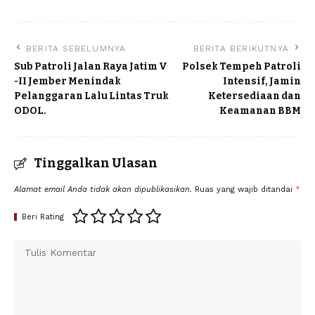
BERITA SEBELUMNYA
BERITA BERIKUTNYA
Sub Patroli Jalan Raya Jatim V
Polsek Tempeh Patroli
-II Jember Menindak
Intensif, Jamin
Pelanggaran Lalu Lintas Truk
Ketersediaan dan
ODOL.
Keamanan BBM
Tinggalkan Ulasan
Alamat email Anda tidak akan dipublikasikan.
Ruas yang wajib ditandai
*
Beri Rating