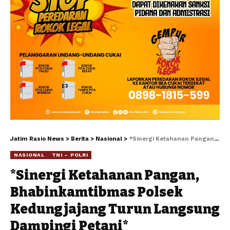
Jatim Rasio News
>
Berita
>
Nasional
>
*Sinergi Ketahanan Pangan, Bhabinkamtibmas Polsek Kedungjajang Turun Langsung Dampingi Petani*
NASIONAL
TNI – POLRI
*Sinergi Ketahanan Pangan,
Bhabinkamtibmas Polsek
Kedungjajang Turun Langsung
Dampingi Petani*