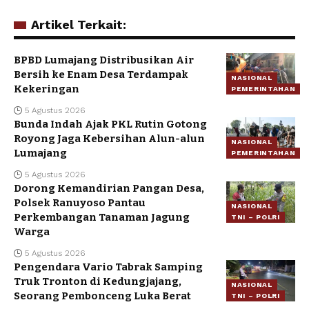
Artikel Terkait:
BPBD Lumajang Distribusikan Air
Bersih ke Enam Desa Terdampak
NASIONAL
Kekeringan
PEMERINTAHAN
5 Agustus 2026
Bunda Indah Ajak PKL Rutin Gotong
Royong Jaga Kebersihan Alun-alun
NASIONAL
Lumajang
PEMERINTAHAN
5 Agustus 2026
Dorong Kemandirian Pangan Desa,
Polsek Ranuyoso Pantau
NASIONAL
Perkembangan Tanaman Jagung
TNI – POLRI
Warga
5 Agustus 2026
Pengendara Vario Tabrak Samping
Truk Tronton di Kedungjajang,
NASIONAL
Seorang Pembonceng Luka Berat
TNI – POLRI