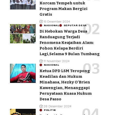
Korcam Tempeh untuk
Program Makan Bergizi
Gratis
15 Desember 2024
NASIONAL
SEPUTAR DESA
Di Hebokan Warga Desa
Randuagung Terjadi
Fenomena Keajaiban Alam:
Pohon Kelapa Berdiri
Lagi,Selama 9 Bulan Tumbang
11 November 2024
NASIONAL
Ketua DPD LSM Teropong
Keadilan dan Hukum
Minahasa, Hezky O’Brien
Kawengian, Menanggapi
Pernyataan Kuasa Hukum
Desa Passo
28 Desember 2024
POLITIK