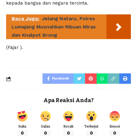
kepada bangsa dan negara tercinta.
Baca Juga:
Jelang Nataru, Polres
Lumajang Musnahkan Ribuan Miras
dan Knalpot Brong
(Fajar ).
Facebook
Apa Reaksi Anda?
Suka
Galau
Kocak
Terkejut
Emosi
0
0
0
0
0