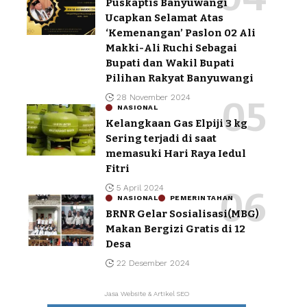
Puskaptis Banyuwangi
Ucapkan Selamat Atas
‘Kemenangan’ Paslon 02 Ali
Makki-Ali Ruchi Sebagai
Bupati dan Wakil Bupati
Pilihan Rakyat Banyuwangi
28 November 2024
NASIONAL
Kelangkaan Gas Elpiji 3 kg
Sering terjadi di saat
memasuki Hari Raya Iedul
Fitri
5 April 2024
NASIONAL
PEMERINTAHAN
BRNR Gelar Sosialisasi(MBG)
Makan Bergizi Gratis di 12
Desa
22 Desember 2024
Jasa Website & Artikel SEO