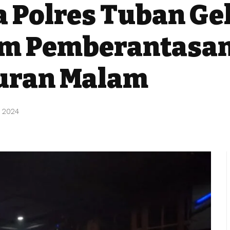
a Polres Tuban Ge
m Pemberantasan
buran Malam
 2024