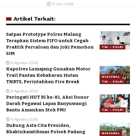
17 Juni 2026
Artikel Terkait:
Satpas Prototype Polres Malang
Terapkan Sistem FIFO untuk Cegah
Praktik Percaloan dan Joki Pemohon
TNI – POLRI
SIM
6 Agustus 2026
Kapolres Lumajang Gunakan Motor
Trail Pantau Kebakaran Hutan
NASIONAL
TNBTS, Perintahkan Fire Break
TNI – POLRI
6 Agustus 2026
Peringati HUT RI ke-81, Aksi Donor
Darah Pegawai Lapas Banyuwangi
Bantu Amankan Stok PMI
TNI – POLRI
6 Agustus 2026
Dukung Asta Cita Presiden,
Bhabinkamtibmas Polsek Padang
NASIONAL