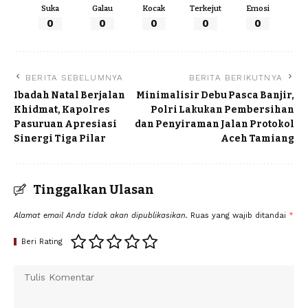
Suka
Galau
Kocak
Terkejut
Emosi
0
0
0
0
0
BERITA SEBELUMNYA
BERITA BERIKUTNYA
Ibadah Natal Berjalan
Minimalisir Debu Pasca Banjir,
Khidmat, Kapolres
Polri Lakukan Pembersihan
Pasuruan Apresiasi
dan Penyiraman Jalan Protokol
Sinergi Tiga Pilar
Aceh Tamiang
Tinggalkan Ulasan
Alamat email Anda tidak akan dipublikasikan.
Ruas yang wajib ditandai
*
Beri Rating