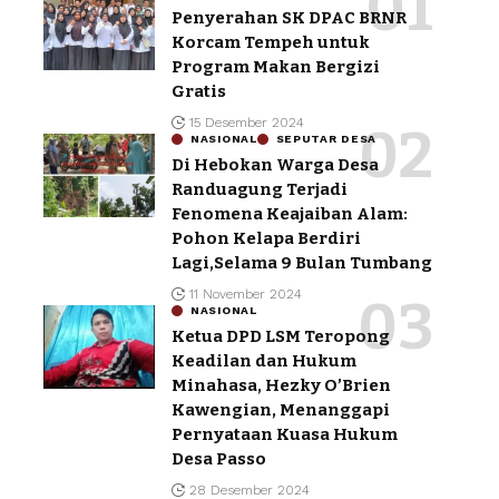
Penyerahan SK DPAC BRNR
Korcam Tempeh untuk
Program Makan Bergizi
Gratis
15 Desember 2024
NASIONAL
SEPUTAR DESA
Di Hebokan Warga Desa
Randuagung Terjadi
Fenomena Keajaiban Alam:
Pohon Kelapa Berdiri
Lagi,Selama 9 Bulan Tumbang
11 November 2024
NASIONAL
Ketua DPD LSM Teropong
Keadilan dan Hukum
Minahasa, Hezky O’Brien
Kawengian, Menanggapi
Pernyataan Kuasa Hukum
Desa Passo
28 Desember 2024