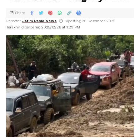
Share
Reporter
Jatim Rasio News
Diposting 26 Desember 2025
Terakhir diperbarui: 2025/12/26 at 1:29 PM