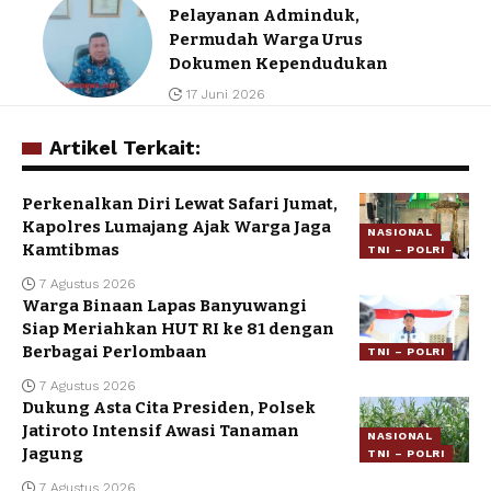
Pelayanan Adminduk,
Permudah Warga Urus
Dokumen Kependudukan
17 Juni 2026
Artikel Terkait:
Perkenalkan Diri Lewat Safari Jumat,
Kapolres Lumajang Ajak Warga Jaga
NASIONAL
Kamtibmas
TNI – POLRI
7 Agustus 2026
Warga Binaan Lapas Banyuwangi
Siap Meriahkan HUT RI ke 81 dengan
Berbagai Perlombaan
TNI – POLRI
7 Agustus 2026
Dukung Asta Cita Presiden, Polsek
Jatiroto Intensif Awasi Tanaman
NASIONAL
Jagung
TNI – POLRI
7 Agustus 2026