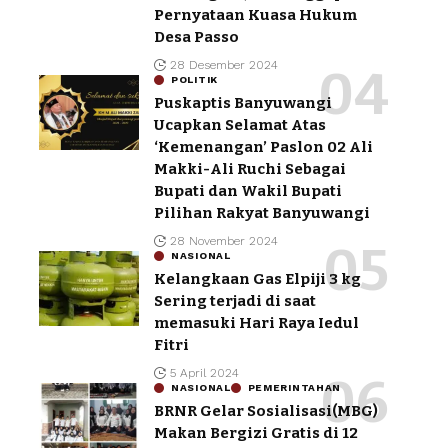
Pernyataan Kuasa Hukum
Desa Passo
28 Desember 2024
POLITIK
Puskaptis Banyuwangi
Ucapkan Selamat Atas
‘Kemenangan’ Paslon 02 Ali
Makki-Ali Ruchi Sebagai
Bupati dan Wakil Bupati
Pilihan Rakyat Banyuwangi
28 November 2024
NASIONAL
Kelangkaan Gas Elpiji 3 kg
Sering terjadi di saat
memasuki Hari Raya Iedul
Fitri
5 April 2024
NASIONAL
PEMERINTAHAN
BRNR Gelar Sosialisasi(MBG)
Makan Bergizi Gratis di 12