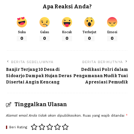
Apa Reaksi Anda?
Suka
Galau
Kocak
Terkejut
Emosi
0
0
0
0
0
BERITA SEBELUMNYA
BERITA BERIKUTNYA
Banjir Terjang 10 Desa di
Dedikasi Polri dalam
Sidoarjo Dampak Hujan Deras
Pengamanan Mudik Tuai
Disertai Angin Kencang
Apresiasi Pemudik
Tinggalkan Ulasan
Alamat email Anda tidak akan dipublikasikan.
Ruas yang wajib ditandai
*
Beri Rating