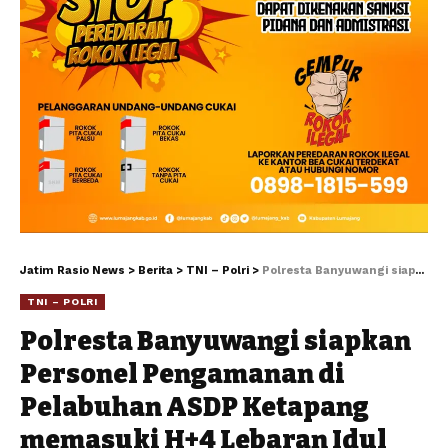
Jatim Rasio News
>
Berita
>
TNI – Polri
>
Polresta Banyuwangi siapkan Personel Pengamanan di Pelabuhan ASDP Ketapang memasuki H+4 Lebaran Idul Fitri 1446 H berlangsung lancar dan Kondusif
TNI – POLRI
Polresta Banyuwangi siapkan
Personel Pengamanan di
Pelabuhan ASDP Ketapang
memasuki H+4 Lebaran Idul