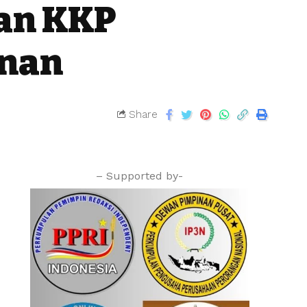
an KKP
anan
Share
– Supported by-