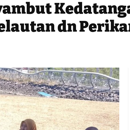
yambut Kedatang
elautan dn Perik