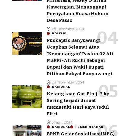
Minahasa, Hezky O’Brien
Kawengian, Menanggapi
Pernyataan Kuasa Hukum
Desa Passo
28 Desember 2024
POLITIK
Puskaptis Banyuwangi
Ucapkan Selamat Atas
‘Kemenangan’ Paslon 02 Ali
Makki-Ali Ruchi Sebagai
Bupati dan Wakil Bupati
Pilihan Rakyat Banyuwangi
28 November 2024
NASIONAL
Kelangkaan Gas Elpiji 3 kg
Sering terjadi di saat
memasuki Hari Raya Iedul
Fitri
5 April 2024
NASIONAL
PEMERINTAHAN
BRNR Gelar Sosialisasi(MBG)