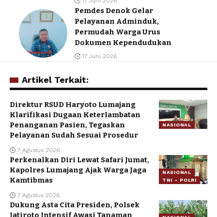
17 Juni 2026
Pemdes Denok Gelar
Pelayanan Adminduk,
Permudah Warga Urus
Dokumen Kependudukan
17 Juni 2026
Artikel Terkait:
Direktur RSUD Haryoto Lumajang
Klarifikasi Dugaan Keterlambatan
Penanganan Pasien, Tegaskan
NASIONAL
Pelayanan Sudah Sesuai Prosedur
7 Agustus 2026
Perkenalkan Diri Lewat Safari Jumat,
Kapolres Lumajang Ajak Warga Jaga
NASIONAL
Kamtibmas
TNI – POLRI
7 Agustus 2026
Dukung Asta Cita Presiden, Polsek
Jatiroto Intensif Awasi Tanaman