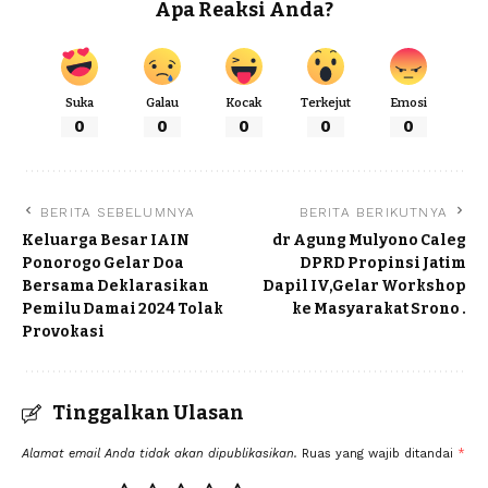
Apa Reaksi Anda?
Suka
Galau
Kocak
Terkejut
Emosi
0
0
0
0
0
BERITA SEBELUMNYA
BERITA BERIKUTNYA
Keluarga Besar IAIN
dr Agung Mulyono Caleg
Ponorogo Gelar Doa
DPRD Propinsi Jatim
Bersama Deklarasikan
Dapil IV,Gelar Workshop
Pemilu Damai 2024 Tolak
ke Masyarakat Srono .
Provokasi
Tinggalkan Ulasan
Alamat email Anda tidak akan dipublikasikan.
Ruas yang wajib ditandai
*