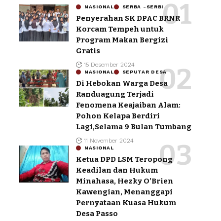
NASIONAL
SERBA -SERBI
Penyerahan SK DPAC BRNR
Korcam Tempeh untuk
Program Makan Bergizi
Gratis
15 Desember 2024
NASIONAL
SEPUTAR DESA
Di Hebokan Warga Desa
Randuagung Terjadi
Fenomena Keajaiban Alam:
Pohon Kelapa Berdiri
Lagi,Selama 9 Bulan Tumbang
11 November 2024
NASIONAL
Ketua DPD LSM Teropong
Keadilan dan Hukum
Minahasa, Hezky O’Brien
Kawengian, Menanggapi
Pernyataan Kuasa Hukum
Desa Passo