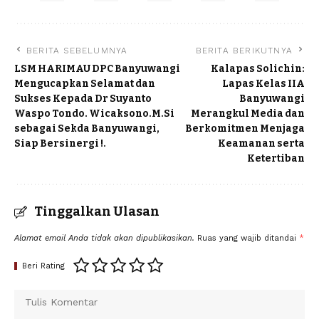
BERITA SEBELUMNYA
BERITA BERIKUTNYA
LSM HARIMAU DPC Banyuwangi
Kalapas Solichin:
Mengucapkan Selamat dan
Lapas Kelas IIA
Sukses Kepada Dr Suyanto
Banyuwangi
Waspo Tondo. Wicaksono.M.Si
Merangkul Media dan
sebagai Sekda Banyuwangi,
Berkomitmen Menjaga
Siap Bersinergi !.
Keamanan serta
Ketertiban
Tinggalkan Ulasan
Alamat email Anda tidak akan dipublikasikan.
Ruas yang wajib ditandai
*
Beri Rating