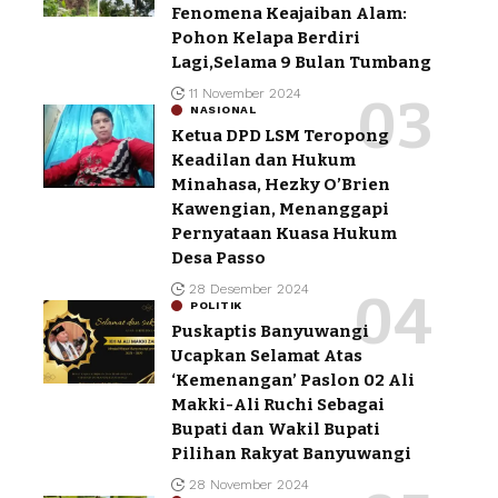
Fenomena Keajaiban Alam:
Pohon Kelapa Berdiri
Lagi,Selama 9 Bulan Tumbang
11 November 2024
NASIONAL
Ketua DPD LSM Teropong
Keadilan dan Hukum
Minahasa, Hezky O’Brien
Kawengian, Menanggapi
Pernyataan Kuasa Hukum
Desa Passo
28 Desember 2024
POLITIK
Puskaptis Banyuwangi
Ucapkan Selamat Atas
‘Kemenangan’ Paslon 02 Ali
Makki-Ali Ruchi Sebagai
Bupati dan Wakil Bupati
Pilihan Rakyat Banyuwangi
28 November 2024