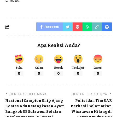
Limbad.
Facebook
Apa Reaksi Anda?
Suka
Galau
Kocak
Terkejut
Emosi
0
0
0
0
0
BERITA SEBELUMNYA
BERITA BERIKUTNYA
Nasional Campion Ship Ajang
Polisi dan Tim SAR
Kontes Adu Ketangkasan Ayam
Berhasil Selamatkan
Bangkok SE Sulawesi Selatan
Wisatawan Hilang di