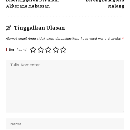
Diselenggaran Di Pantai
Lereng Budug Asu
Akkerana Makassar.
Malang
Tinggalkan Ulasan
Alamat email Anda tidak akan dipublikasikan.
Ruas yang wajib ditandai
*
Beri Rating