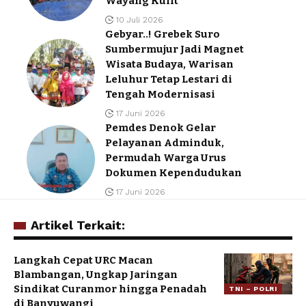
Wayang Kulit
10 Juli 2026
Gebyar..! Grebek Suro
Sumbermujur Jadi Magnet
Wisata Budaya, Warisan
Leluhur Tetap Lestari di
Tengah Modernisasi
17 Juni 2026
Pemdes Denok Gelar
Pelayanan Adminduk,
Permudah Warga Urus
Dokumen Kependudukan
17 Juni 2026
Artikel Terkait:
Langkah Cepat URC Macan
Blambangan, Ungkap Jaringan
Sindikat Curanmor hingga Penadah
TNI – POLRI
di Banyuwangi