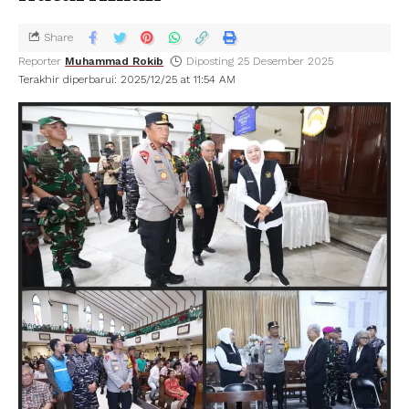
Share
Reporter
Muhammad Rokib
Diposting 25 Desember 2025
Terakhir diperbarui: 2025/12/25 at 11:54 AM