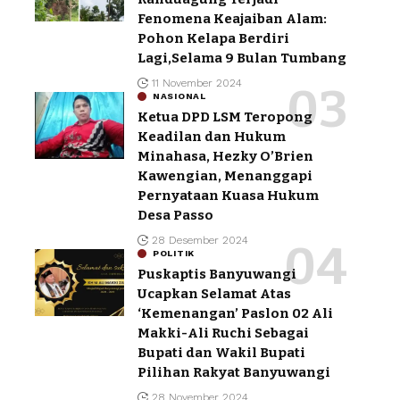
Fenomena Keajaiban Alam:
Pohon Kelapa Berdiri
Lagi,Selama 9 Bulan Tumbang
11 November 2024
NASIONAL
Ketua DPD LSM Teropong
Keadilan dan Hukum
Minahasa, Hezky O’Brien
Kawengian, Menanggapi
Pernyataan Kuasa Hukum
Desa Passo
28 Desember 2024
POLITIK
Puskaptis Banyuwangi
Ucapkan Selamat Atas
‘Kemenangan’ Paslon 02 Ali
Makki-Ali Ruchi Sebagai
Bupati dan Wakil Bupati
Pilihan Rakyat Banyuwangi
28 November 2024