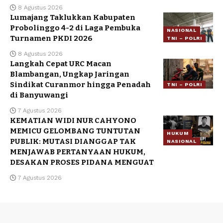
8 Agustus 2026
Lumajang Taklukkan Kabupaten
Probolinggo 4-2 di Laga Pembuka
NASIONAL
Turnamen PKDI 2026
TNI – POLRI
8 Agustus 2026
Langkah Cepat URC Macan
Blambangan, Ungkap Jaringan
Sindikat Curanmor hingga Penadah
TNI – POLRI
di Banyuwangi
7 Agustus 2026
KEMATIAN WIDI NUR CAHYONO
MEMICU GELOMBANG TUNTUTAN
HUKUM
PUBLIK: MUTASI DIANGGAP TAK
NASIONAL
MENJAWAB PERTANYAAN HUKUM,
DESAKAN PROSES PIDANA MENGUAT
7 Agustus 2026