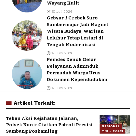
Wayang Kulit
10 Juli 2026
Gebyar..! Grebek Suro
Sumbermujur Jadi Magnet
Wisata Budaya, Warisan
Leluhur Tetap Lestari di
Tengah Modernisasi
17 Juni 2026
Pemdes Denok Gelar
Pelayanan Adminduk,
Permudah Warga Urus
Dokumen Kependudukan
17 Juni 2026
Artikel Terkait:
Tekan Aksi Kejahatan Jalanan,
Polsek Kunir Giatkan Patroli Presisi
NASIONAL
Sambang Poskamling
TNI – POLRI