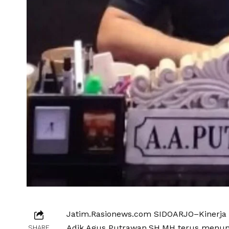
Jatim.Rasionews.com SIDOARJO–Kinerja
Adik Agus Putrawan,SH,MH terus menunj
SHARE