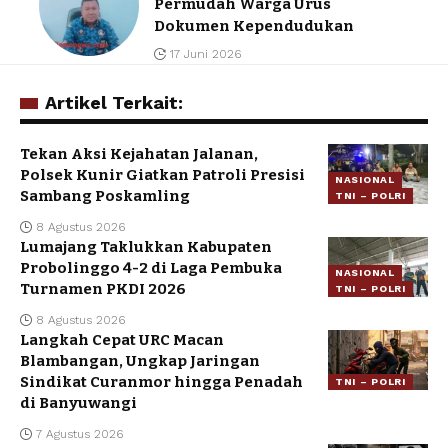
Permudah Warga Urus
Dokumen Kependudukan
17 Juni 2026
Artikel Terkait:
Tekan Aksi Kejahatan Jalanan,
Polsek Kunir Giatkan Patroli Presisi
NASIONAL
Sambang Poskamling
TNI – POLRI
8 Agustus 2026
Lumajang Taklukkan Kabupaten
Probolinggo 4-2 di Laga Pembuka
NASIONAL
Turnamen PKDI 2026
TNI – POLRI
8 Agustus 2026
Langkah Cepat URC Macan
Blambangan, Ungkap Jaringan
Sindikat Curanmor hingga Penadah
TNI – POLRI
di Banyuwangi
7 Agustus 2026