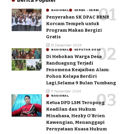
NASIONAL
SERBA -SERBI
Penyerahan SK DPAC BRNR
Korcam Tempeh untuk
Program Makan Bergizi
Gratis
15 Desember 2024
NASIONAL
SEPUTAR DESA
Di Hebokan Warga Desa
Randuagung Terjadi
Fenomena Keajaiban Alam:
Pohon Kelapa Berdiri
Lagi,Selama 9 Bulan Tumbang
11 November 2024
NASIONAL
Ketua DPD LSM Teropong
Keadilan dan Hukum
Minahasa, Hezky O’Brien
Kawengian, Menanggapi
Pernyataan Kuasa Hukum