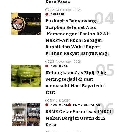
Desa Passo
28 Desember 2024
POLITIK
Puskaptis Banyuwangi
Ucapkan Selamat Atas
‘Kemenangan’ Paslon 02 Ali
Makki-Ali Ruchi Sebagai
Bupati dan Wakil Bupati
Pilihan Rakyat Banyuwangi
28 November 2024
NASIONAL
Kelangkaan Gas Elpiji 3 kg
Sering terjadi di saat
memasuki Hari Raya Iedul
Fitri
5 April 2024
NASIONAL
PEMERINTAHAN
BRNR Gelar Sosialisasi(MBG)
Makan Bergizi Gratis di 12
Desa