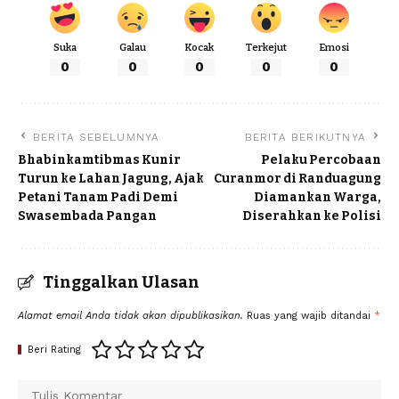
Suka
Galau
Kocak
Terkejut
Emosi
0
0
0
0
0
BERITA SEBELUMNYA
BERITA BERIKUTNYA
Bhabinkamtibmas Kunir
Pelaku Percobaan
Turun ke Lahan Jagung, Ajak
Curanmor di Randuagung
Petani Tanam Padi Demi
Diamankan Warga,
Swasembada Pangan
Diserahkan ke Polisi
Tinggalkan Ulasan
Alamat email Anda tidak akan dipublikasikan.
Ruas yang wajib ditandai
*
Beri Rating