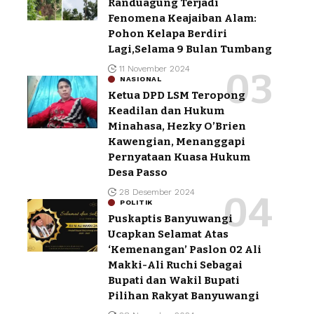
Randuagung Terjadi
Fenomena Keajaiban Alam:
Pohon Kelapa Berdiri
Lagi,Selama 9 Bulan Tumbang
11 November 2024
NASIONAL
Ketua DPD LSM Teropong
Keadilan dan Hukum
Minahasa, Hezky O’Brien
Kawengian, Menanggapi
Pernyataan Kuasa Hukum
Desa Passo
28 Desember 2024
POLITIK
Puskaptis Banyuwangi
Ucapkan Selamat Atas
‘Kemenangan’ Paslon 02 Ali
Makki-Ali Ruchi Sebagai
Bupati dan Wakil Bupati
Pilihan Rakyat Banyuwangi