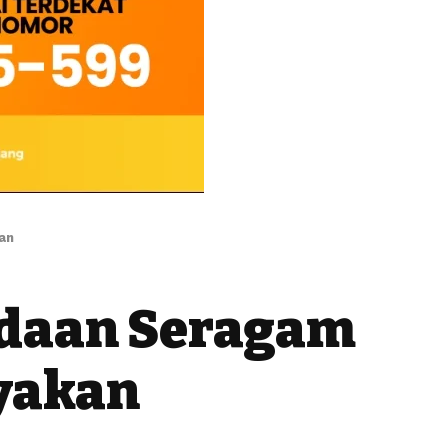
an
adaan Seragam
yakan