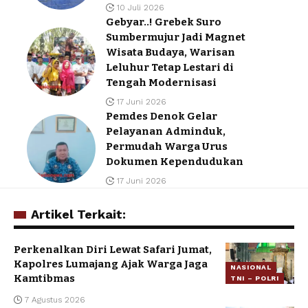
10 Juli 2026
Gebyar..! Grebek Suro
Sumbermujur Jadi Magnet
Wisata Budaya, Warisan
Leluhur Tetap Lestari di
Tengah Modernisasi
17 Juni 2026
Pemdes Denok Gelar
Pelayanan Adminduk,
Permudah Warga Urus
Dokumen Kependudukan
17 Juni 2026
Artikel Terkait:
Perkenalkan Diri Lewat Safari Jumat,
Kapolres Lumajang Ajak Warga Jaga
NASIONAL
Kamtibmas
TNI – POLRI
7 Agustus 2026