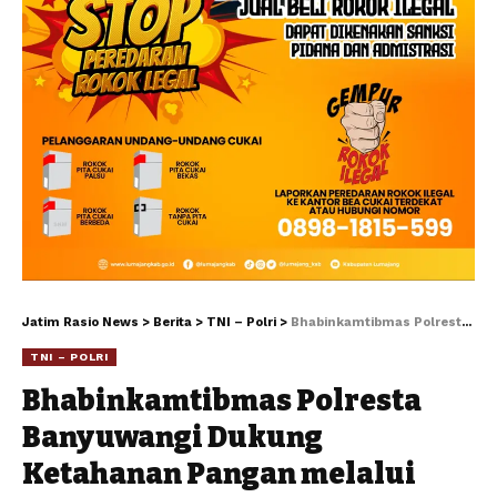
Jatim Rasio News
>
Berita
>
TNI – Polri
>
Bhabinkamtibmas Polresta Banyuwangi Dukung Ketahanan Pangan melalui Pemanfaatan Lahan Pekarangan Untuk Budi Daya Ikan wujudkan Asta Cita Presiden
TNI – POLRI
Bhabinkamtibmas Polresta
Banyuwangi Dukung
Ketahanan Pangan melalui