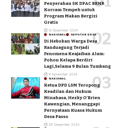
Penyerahan SK DPAC BRNR
Korcam Tempeh untuk
Program Makan Bergizi
Gratis
15 Desember 2024
NASIONAL
SEPUTAR DESA
Di Hebokan Warga Desa
Randuagung Terjadi
Fenomena Keajaiban Alam:
Pohon Kelapa Berdiri
Lagi,Selama 9 Bulan Tumbang
11 November 2024
NASIONAL
Ketua DPD LSM Teropong
Keadilan dan Hukum
Minahasa, Hezky O’Brien
Kawengian, Menanggapi
Pernyataan Kuasa Hukum
Desa Passo
28 Desember 2024