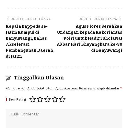
BERITA SEBELUMNYA
BERITA BERIKUTNYA
Kepala Bappeda se-
Agus Flores Serahkan
Jatim Kumpul di
Undangan kepada Kakorlantas
Banyuwangi, Bahas
Polri untuk Hadiri Sholawat
Akselerasi
Akbar Hari Bhayangkara ke-80
Pembangunan Daerah
di Banyuwangi
di Jatim
Tinggalkan Ulasan
Alamat email Anda tidak akan dipublikasikan.
Ruas yang wajib ditandai
*
Beri Rating